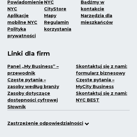
Powiadomienie
NYC
Bądźmy w
NYC
CityStore
kontakcie
Aplikacje
Mapy
Narzędzia dla
mobilne NYC
Regulamin
mieszkańców
Polityka
korzystania
prywatności
Linki dla firm
Panel „My Business” –
Skontaktuj się z nami:
przewodnik
formularz biznesowy
Częste pytania –
Częste pytania –
zasoby według branży
MyCity Business
Zasoby dotyczące
Skontaktuj się z nami:
dostępności cyfrowej
NYC BEST
Słownik
Zastrzeżenie odpowiedzialności