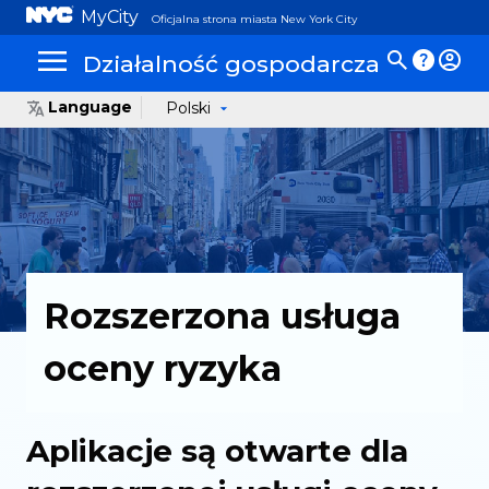
MyCity
Oficjalna strona miasta New York City
Działalność gospodarcza
Language
Polski
Rozszerzona usługa
oceny ryzyka
Aplikacje są otwarte dla