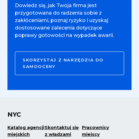
Dowiedz się, jak Twoja firma jest
przygotowana do radzenia sobie z
zakłóceniami, poznaj ryzyko i uzyskaj
dostosowane zalecenia dotyczące
poprawy gotowości na wypadek awarii.
SKORZYSTAJ Z NARZĘDZIA DO
SAMOOCENY
NYC
Katalog agencji
Skontaktuj się
Pracownicy
miejskich
z władzami
miejscy