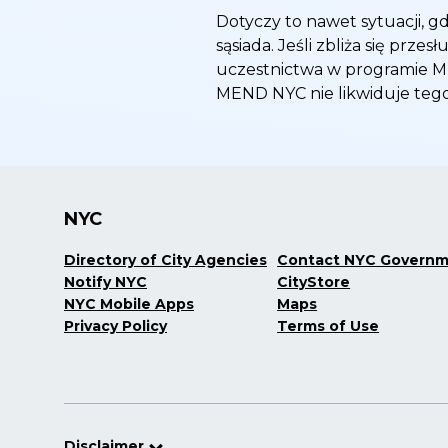
Dotyczy to nawet sytuacji, 
sąsiada. Jeśli zbliża się prze
uczestnictwa w programie ME
MEND NYC nie likwiduje teg
NYC
Directory of City Agencies
Contact NYC Govern
Notify NYC
CityStore
NYC Mobile Apps
Maps
Privacy Policy
Terms of Use
Disclaimer