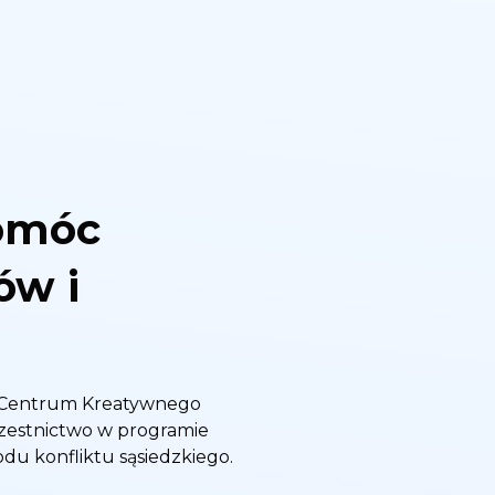
omóc
ów i
z Centrum Kreatywnego
czestnictwo w programie
u konfliktu sąsiedzkiego.