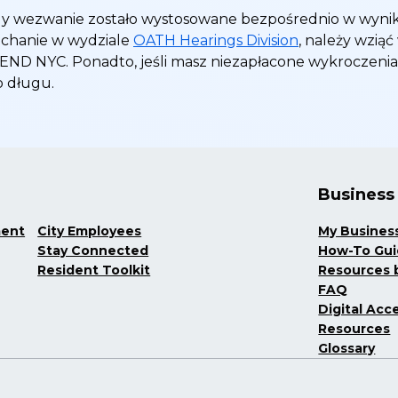
gdy wezwanie zostało wystosowane bezpośrednio w wynik
słuchanie w wydziale
OATH Hearings Division
, należy wziąć
ND NYC. Ponadto, jeśli masz niezapłacone wykroczenia
o długu.
Business
ment
City Employees
My Busines
Stay Connected
How-To Gu
Resident Toolkit
Resources b
FAQ
Digital Acce
Resources
Glossary