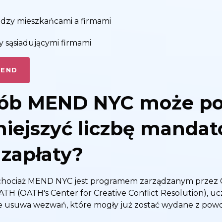
iędzy mieszkańcami a firmami
 sąsiadującymi firmami
MEND
osób MEND NYC może p
iejszyć liczbę mandat
zapłaty?
e chociaż MEND NYC jest programem zarządzanym prze
TH (OATH's Center for Creative Conflict Resolution), u
e usuwa wezwań, które mogły już zostać wydane z powod