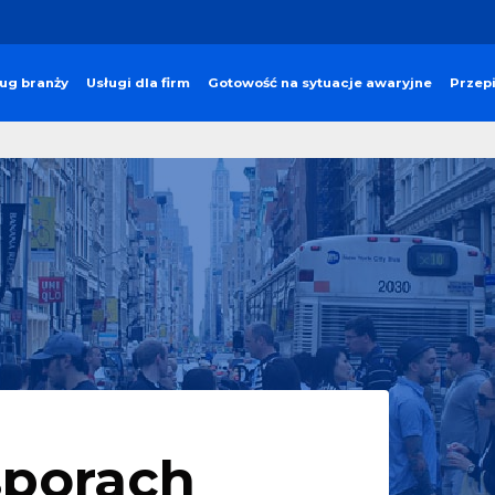
ug branży
Usługi dla firm
Gotowość na sytuacje awaryjne
Przep
sporach