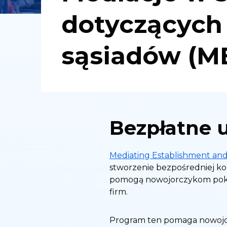
dotyczących o
sąsiadów (M
Bezpłatne 
Mediating Establishment an
stworzenie bezpośredniej kom
pomogą nowojorczykom pokoj
firm.
Program ten pomaga nowojo