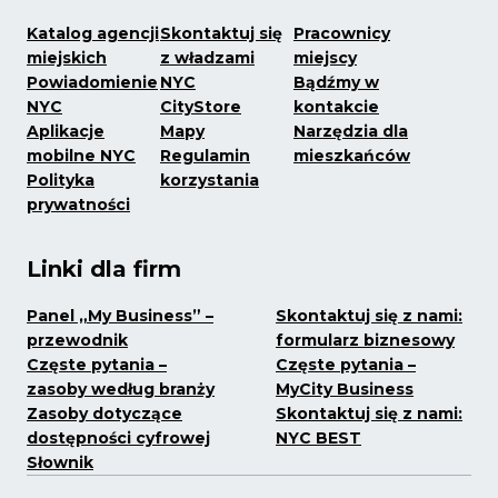
Katalog agencji
Skontaktuj się
Pracownicy
miejskich
z władzami
miejscy
Powiadomienie
NYC
Bądźmy w
NYC
CityStore
kontakcie
Aplikacje
Mapy
Narzędzia dla
mobilne NYC
Regulamin
mieszkańców
Polityka
korzystania
prywatności
Linki dla firm
Panel „My Business” –
Skontaktuj się z nami:
przewodnik
formularz biznesowy
Częste pytania –
Częste pytania –
zasoby według branży
MyCity Business
Zasoby dotyczące
Skontaktuj się z nami:
dostępności cyfrowej
NYC BEST
Słownik