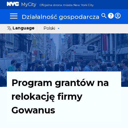
MyCity
Oficjalna strona miasta New York City
Działalność gospodarcza
Language
Polski
Program grantów na
relokację firmy
Gowanus