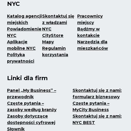
NYC
Katalog agencji
Skontaktuj się
Pracownicy
miejskich
z władzami
miejscy
Powiadomienie
NYC
Bądźmy w
NYC
CityStore
kontakcie
Aplikacje
Mapy
Narzędzia dla
mobilne NYC
Regulamin
mieszkańców
Polityka
korzystania
prywatności
Linki dla firm
Panel „My Business” –
Skontaktuj się z nami:
przewodnik
formularz biznesowy
Częste pytania –
Częste pytania –
zasoby według branży
MyCity Business
Zasoby dotyczące
Skontaktuj się z nami:
dostępności cyfrowej
NYC BEST
Słownik