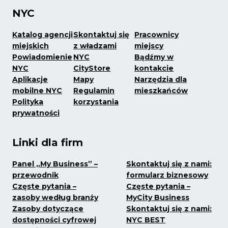
NYC
Katalog agencji
Skontaktuj się
Pracownicy
miejskich
z władzami
miejscy
Powiadomienie
NYC
Bądźmy w
NYC
CityStore
kontakcie
Aplikacje
Mapy
Narzędzia dla
mobilne NYC
Regulamin
mieszkańców
Polityka
korzystania
prywatności
Linki dla firm
Panel „My Business” –
Skontaktuj się z nami:
przewodnik
formularz biznesowy
Częste pytania –
Częste pytania –
zasoby według branży
MyCity Business
Zasoby dotyczące
Skontaktuj się z nami:
dostępności cyfrowej
NYC BEST