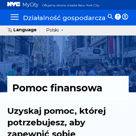
MyCity
Oficjalna strona miasta New York City
Działalność gospodarcza
Language
Polski
Pomoc finansowa
Uzyskaj pomoc, której
potrzebujesz, aby
zapewnić sobie